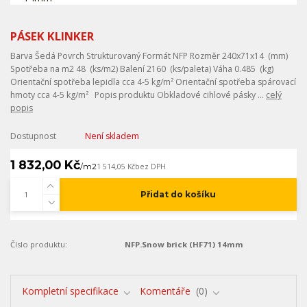
PÁSEK KLINKER
Barva Šedá Povrch Strukturovaný Formát NFP Rozměr 240x71x14 (mm)
Spotřeba na m2 48 (ks/m2) Balení 2160 (ks/paleta) Váha 0.485 (kg)
Orientační spotřeba lepidla cca 4-5 kg/m² Orientační spotřeba spárovací
hmoty cca 4-5 kg/m² Popis produktu Obkladové cihlové pásky ...
celý
popis
Dostupnost
Není skladem
1 832,00 Kč
/
m2
1 514,05 Kč
bez DPH
Přidat do košíku
Číslo produktu:
NFP.Snow brick (HF71) 14mm
Kompletní specifikace
Komentáře
0