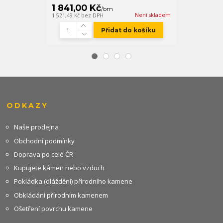
1 841,00 Kč
547,00 K
/
bm
Není skladem
1 521,49 Kč
bez DPH
452,07 Kč
bez D
Přidat do košíku
ODKAZY
Naše prodejna
Obchodní podmínky
Doprava po celé ČR
Kupujete kámen nebo vzduch
Pokládka (dláždění) přírodního kamene
Obkládání přírodním kamenem
Ošetření povrchu kamene