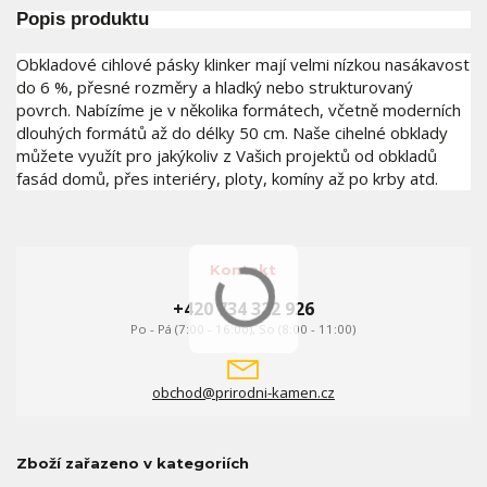
Popis produktu
Obkladové cihlové pásky klinker mají velmi nízkou nasákavost
do 6 %, přesné rozměry a hladký nebo strukturovaný
povrch. Nabízíme je v několika formátech, včetně moderních
dlouhých formátů až do délky 50 cm. Naše cihelné obklady
můžete využít pro jakýkoliv z Vašich projektů od obkladů
fasád domů, přes interiéry, ploty, komíny až po krby atd.
Kontakt
+420 734 322 926
Po - Pá (7:00 - 16:00), So (8:00 - 11:00)
obchod@prirodni-kamen.cz
Zboží zařazeno v kategoriích