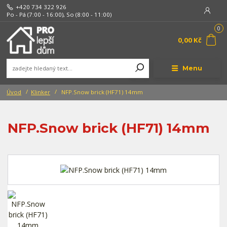
+420 734 322 926
Po - Pá (7:00 - 16:00), So (8:00 - 11:00)
0
0,00 Kč
Menu
Úvod
Klinker
NFP.Snow brick (HF71) 14mm
NFP.Snow brick (HF71) 14mm