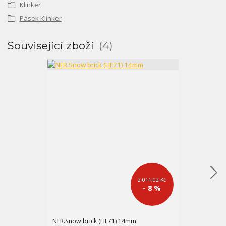
Klinker
Pásek Klinker
Související zboží
4
2 011,02 Kč
- 8 %
NFR.Snow brick (HF71) 14mm
FM-X bílobéžo