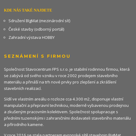
KDE NÁS TAKÉ NAJDETE
Sdružení BIgMat (mezinárodní síť)
České stavby (odborný portál)
Zahradní výstava HOBBY
SEZNÁMENÍ S FIRMOU
Společnost Stavocentrum FPS s.r.o. je stabilní rodinnou firmou, která
se zabývá od svého vzniku v roce 2002 prodejem stavebního
materiálu a přináší na trh nové prvky pro zlepšení a zkrášlení
stavebních realizací.
Sídlí ve vlastním areálu o rozloze cca 4.300 m2, disponuje vlastní
manipulační a přepravní technikou, moderně vybavenou prodejnou
a zkušeným pracovním kolektivem. Společnost spolupracuje s
předními tuzemskými i zahraničními dodavateli stavebního materiálu
a přírodního kamene.
V roce 2016 se stala partnerem evropské sítě stavebnin
BigMat
.