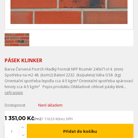
PÁSEK KLINKER
Barva Červená Povrch Hladký Formát NFP Rozměr 240x71x14 (mm)
Spotřeba na m2 48 (ks/m2) Balení 2232 (ks/paleta) Váha 0.58 (kg)
Orientační spotřeba lepidla cca 4-5 kg/m² Orientační spotřeba spárovací
hmoty cca 4-5 kg/m² Popis produktu Obkladové cihlové pásky klink...
celý popis
Dostupnost
Není skladem
1 351,00 Kč
/
m2
1 116,53 Kč
bez DPH
Přidat do košíku