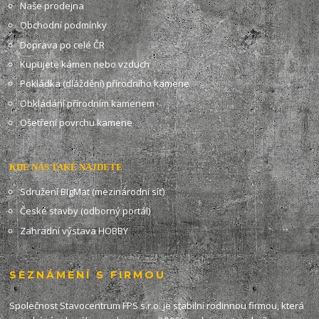
Naše prodejna
Obchodní podmínky
Doprava po celé ČR
Kupujete kámen nebo vzduch
Pokládka (dláždění) přírodního kamene
Obkládání přírodním kamenem
Ošetření povrchu kamene
KDE NÁS TAKÉ NAJDETE
Sdružení BIgMat (mezinárodní síť)
České stavby (odborný portál)
Zahradní výstava HOBBY
SEZNÁMENÍ S FIRMOU
Společnost Stavocentrum FPS s.r.o. je stabilní rodinnou firmou, která