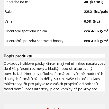
Spotřeba na m2
48
(ks/m2)
Balení
2232
(ks/pale
Váha
0.58
(kg)
Orientační spotřeba lepidla
cca 4-5 kg/m²
Orientační spotřeba spárovací hmoty
cca 4-5 kg/m²
Popis produktu
Obkladové cihlové pásky klinker mají velmi nízkou nasákavost
do 6 %, přesné rozměry a hladký nebo strukturovaný
povrch. Nabízíme je v několika formátech, včetně moderních
dlouhých formátů až do délky 50 cm. Naše cihelné obklady
můžete využít pro jakýkoliv z Vašich projektů od obkladů
fasád domů, přes interiéry, ploty, komíny až po krby atd.