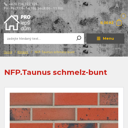
+420 734 322 926
Po - Pá (7:00 - 16:00), So (8:00 - 11:00)
0
0,00 Kč
Menu
Úvod
Klinker
NFP.Taunus schmelz-bunt
NFP.Taunus schmelz-bunt