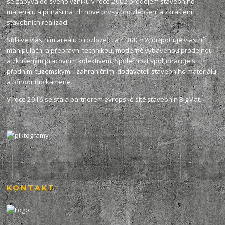
se zabývá od svého vzniku v roce 2002 prodejem stavebního
materiálu a přináší na trh nové prvky pro zlepšení a zkrášlení
stavebních realizací.
Sídlí ve vlastním areálu o rozloze cca 4.300 m2, disponuje vlastní
manipulační a přepravní technikou, moderně vybavenou prodejnou
a zkušeným pracovním kolektivem. Společnost spolupracuje s
předními tuzemskými i zahraničními dodavateli stavebního materiálu
a přírodního kamene.
V roce 2016 se stala partnerem evropské sítě stavebnin
BigMat
.
KONTAKT