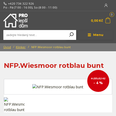
+420 734 322 926
Po - Pá (7:00 - 16:00), So (8:00 - 11:00)
0
0,00 Kč
Menu
Úvod
Klinker
NFP.Wiesmoor rotblau bunt
NFP.Wiesmoor rotblau bunt
4 285,82 Kč
- 4 %