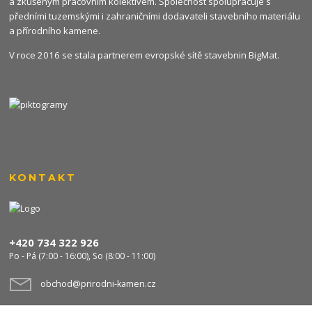
a zkušeným pracovním kolektivem. Společnost spolupracuje s
předními tuzemskými i zahraničními dodavateli stavebního materiálu
a přírodního kamene.
V roce 2016 se stala partnerem evropské sítě stavebnin
BigMat
.
KONTAKT
+420 734 322 926
Po - Pá (7:00 - 16:00), So (8:00 - 11:00)
obchod@prirodni-kamen.cz