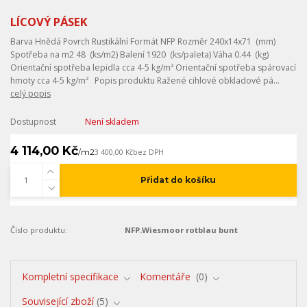
LÍCOVÝ PÁSEK
Barva Hnědá Povrch Rustikální Formát NFP Rozměr 240x14x71 (mm)
Spotřeba na m2 48 (ks/m2) Balení 1920 (ks/paleta) Váha 0.44 (kg)
Orientační spotřeba lepidla cca 4-5 kg/m² Orientační spotřeba spárovací
hmoty cca 4-5 kg/m² Popis produktu Ražené cihlové obkladové pá...
celý popis
Dostupnost
Není skladem
4 114,00 Kč
/
m2
3 400,00 Kč
bez DPH
Přidat do košíku
Číslo produktu:
NFP.Wiesmoor rotblau bunt
Kompletní specifikace
Komentáře
0
Související zboží
5