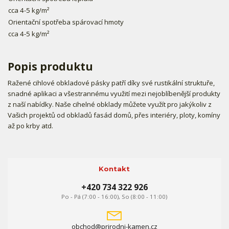
cca 4-5 kg/m²
Orientační spotřeba spárovací hmoty
cca 4-5 kg/m²
Popis produktu
Ražené cihlové obkladové pásky patří díky své rustikální struktuře,
snadné aplikaci a všestrannému využití mezi nejoblíbenější produkty
z naší nabídky. Naše cihelné obklady můžete využít pro jakýkoliv z
Vašich projektů od obkladů fasád domů, přes interiéry, ploty, komíny
až po krby atd.
Kontakt
+420 734 322 926
Po - Pá (7:00 - 16:00), So (8:00 - 11:00)
obchod@prirodni-kamen.cz