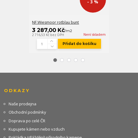
- 3 %
NF.Wiesmoor rotblau bunt
NFR.Wiesmoor 
3 287,00 Kč
2 118,00 
/
m2
Není skladem
2 716,53 Kč
bez DPH
1 750,41 Kč
bez
Přidat do košíku
ODKAZY
Naše prodejna
Obchodní podmínky
Doprava po celé ČR
Kupujete kámen nebo vzduch
Pokládka (dláždění) přírodního kamene