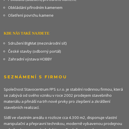
Obkládání přírodním kamenem
Ošetření povrchu kamene
KDE NÁS TAKÉ NAJDETE
Sdružení BIgMat (mezinárodní síť)
České stavby (odborný portál)
Zahradní výstava HOBBY
SEZNÁMENÍ S FIRMOU
Společnost Stavocentrum FPS s.r.o. je stabilní rodinnou firmou, která
se zabývá od svého vzniku v roce 2002 prodejem stavebního
materiálu a přináší na trh nové prvky pro zlepšení a zkrášlení
stavebních realizací.
Sídlí ve vlastním areálu o rozloze cca 4.300 m2, disponuje vlastní
manipulační a přepravní technikou, moderně vybavenou prodejnou