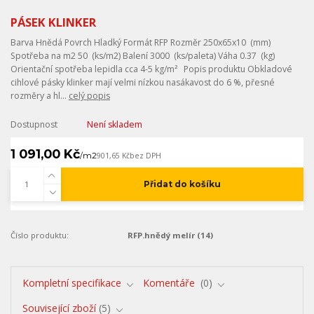
PÁSEK KLINKER
Barva Hnědá Povrch Hladký Formát RFP Rozměr 250x65x10 (mm)
Spotřeba na m2 50 (ks/m2) Balení 3000 (ks/paleta) Váha 0.37 (kg)
Orientační spotřeba lepidla cca 4-5 kg/m² Popis produktu Obkladové
cihlové pásky klinker mají velmi nízkou nasákavost do 6 %, přesné
rozměry a hl...
celý popis
Dostupnost
Není skladem
1 091,00 Kč
/
m2
901,65 Kč
bez DPH
Přidat do košíku
Číslo produktu:
RFP.hnědý melír (14)
Kompletní specifikace
Komentáře
0
Související zboží
5