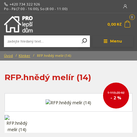
+420 734 322 926
Po - Pá (7:00 - 16:00), So (8:00 - 11:00)
0
0,00 Kč
Menu
Úvod
Klinker
RFP.hnědý melír (14)
RFP.hnědý melír (14)
1 113,20 Kč
- 2 %