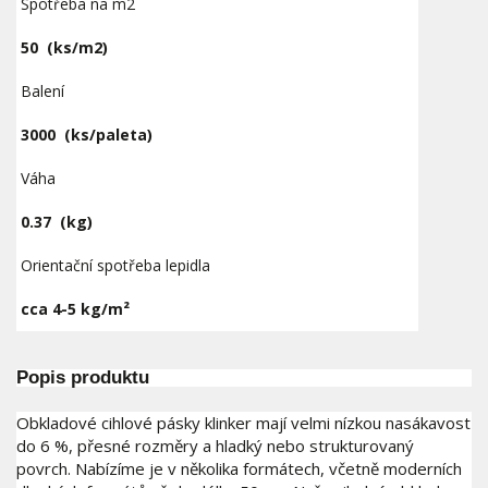
Spotřeba na m2
50
(ks/m2)
Balení
3000
(ks/paleta)
Váha
0.37
(kg)
Orientační spotřeba lepidla
cca 4-5 kg/m²
Popis produktu
Obkladové cihlové pásky klinker mají velmi nízkou nasákavost
do 6 %, přesné rozměry a hladký nebo strukturovaný
povrch. Nabízíme je v několika formátech, včetně moderních