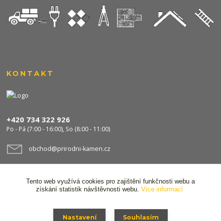
KONTAKT
+420 734 322 926
Po - Pá (7:00 - 16:00), So (8:00 - 11:00)
obchod@prirodni-kamen.cz
Tento web využívá cookies pro zajištění funkčnosti webu a
získání statistik návštěvnosti webu.
Více informací
Nastavení
Souhlasím
© 2024 Stavocentrum FPS s.r.o. Všechna práva vyhrazena,
Ochrana osobních