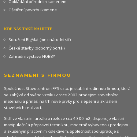
Obkládání přírodním kamenem
Ošetření povrchu kamene
KDE NÁS TAKÉ NAJDETE
Sdružení BIgMat (mezinárodní síť)
České stavby (odborný portál)
Zahradní výstava HOBBY
SEZNÁMENÍ S FIRMOU
Společnost Stavocentrum FPS s.r.o. je stabilní rodinnou firmou, která
se zabývá od svého vzniku v roce 2002 prodejem stavebního
materiálu a přináší na trh nové prvky pro zlepšení a zkrášlení
stavebních realizací.
Sídlí ve vlastním areálu o rozloze cca 4.300 m2, disponuje vlastní
manipulační a přepravní technikou, moderně vybavenou prodejnou
a zkušeným pracovním kolektivem. Společnost spolupracuje s