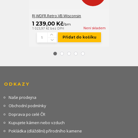
RJ.WDFR.Retro.VB.Wisconsin
WDF.Retro.VB.
1 239,00 Kč
3 196,00
/
bm
Není skladem
1 023,97 Kč
bez DPH
2 641,32 Kč
bez
Přidat do košíku
ODKAZY
Naše prodejna
Obchodní podmínky
Doprava po celé ČR
Kupujete kámen nebo vzduch
Pokládka (dláždění) přírodního kamene