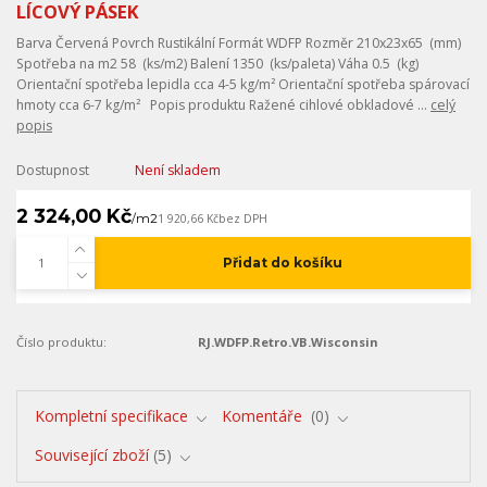
LÍCOVÝ PÁSEK
Barva Červená Povrch Rustikální Formát WDFP Rozměr 210x23x65 (mm)
Spotřeba na m2 58 (ks/m2) Balení 1350 (ks/paleta) Váha 0.5 (kg)
Orientační spotřeba lepidla cca 4-5 kg/m² Orientační spotřeba spárovací
hmoty cca 6-7 kg/m² Popis produktu Ražené cihlové obkladové ...
celý
popis
Dostupnost
Není skladem
2 324,00 Kč
/
m2
1 920,66 Kč
bez DPH
Přidat do košíku
Číslo produktu:
RJ.WDFP.Retro.VB.Wisconsin
Kompletní specifikace
Komentáře
0
Související zboží
5