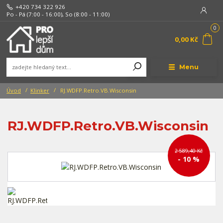
+420 734 322 926
Po - Pá (7:00 - 16:00), So (8:00 - 11:00)
0
0,00 Kč
Menu
Úvod
Klinker
RJ.WDFP.Retro.VB.Wisconsin
RJ.WDFP.Retro.VB.Wisconsin
2 589,40 Kč
- 10 %