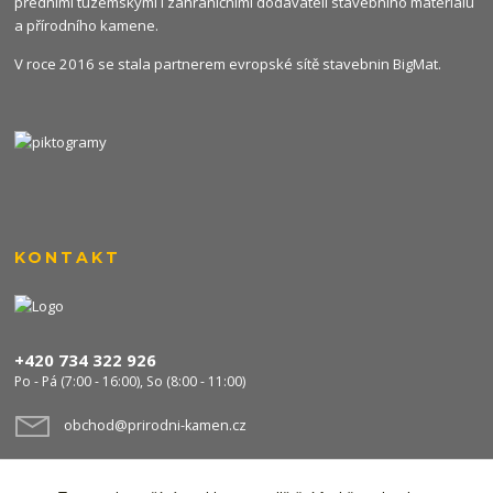
předními tuzemskými i zahraničními dodavateli stavebního materiálu
a přírodního kamene.
V roce 2016 se stala partnerem evropské sítě stavebnin
BigMat
.
KONTAKT
+420 734 322 926
Po - Pá (7:00 - 16:00), So (8:00 - 11:00)
obchod@prirodni-kamen.cz