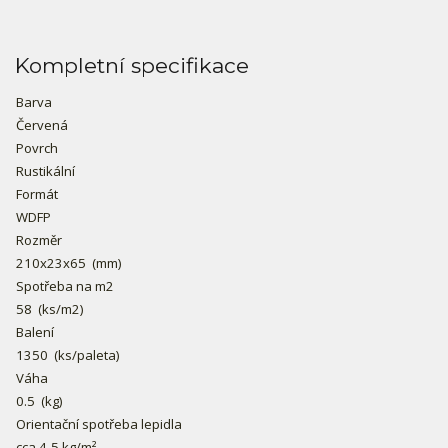
Kompletní specifikace
Barva
Červená
Povrch
Rustikální
Formát
WDFP
Rozměr
210x23x65
(mm)
Spotřeba na m2
58
(ks/m2)
Balení
1350
(ks/paleta)
Váha
0.5
(kg)
Orientační spotřeba lepidla
cca 4-5 kg/m²