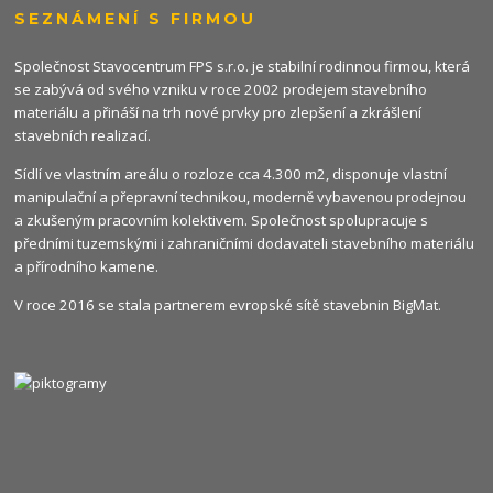
SEZNÁMENÍ S FIRMOU
Společnost Stavocentrum FPS s.r.o. je stabilní rodinnou firmou, která
se zabývá od svého vzniku v roce 2002 prodejem stavebního
materiálu a přináší na trh nové prvky pro zlepšení a zkrášlení
stavebních realizací.
Sídlí ve vlastním areálu o rozloze cca 4.300 m2, disponuje vlastní
manipulační a přepravní technikou, moderně vybavenou prodejnou
a zkušeným pracovním kolektivem. Společnost spolupracuje s
předními tuzemskými i zahraničními dodavateli stavebního materiálu
a přírodního kamene.
V roce 2016 se stala partnerem evropské sítě stavebnin
BigMat
.