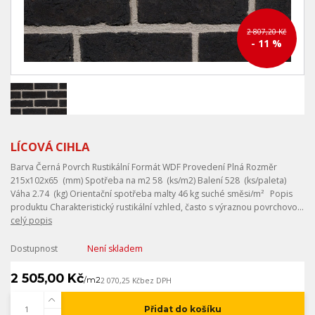
2 807,20 Kč
- 11 %
LÍCOVÁ CIHLA
Barva Černá Povrch Rustikální Formát WDF Provedení Plná Rozměr
215x102x65 (mm) Spotřeba na m2 58 (ks/m2) Balení 528 (ks/paleta)
Váha 2.74 (kg) Orientační spotřeba malty 46 kg suché směsi/m² Popis
produktu Charakteristický rustikální vzhled, často s výraznou povrchovo...
celý popis
Dostupnost
Není skladem
2 505,00 Kč
/
m2
2 070,25 Kč
bez DPH
Přidat do košíku