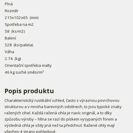
Plná
Rozměr
215x102x65
(mm)
Spotřeba na m2
58
(ks/m2)
Balení
528
(ks/paleta)
Váha
2.74
(kg)
Orientační spotřeba malty
46 kg suché směsi/m²
Popis produktu
Charakteristický rustikální vzhled, často s výraznou povrchovou
strukturou a v mnoha barevných odstínech, to jsou typické znaky
ražených cihel. Každá ražená cihla je navíc originál, a to díky
způsobu výroby – hlína se razí do pískem vysypaných forem a
výsledná cihla je vždy jiná než ta předchozí. Ražené cihly mají
všechny 4 strany pohledové.