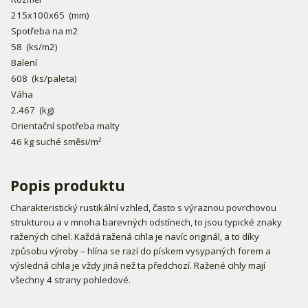
215x100x65
(mm)
Spotřeba na m2
58
(ks/m2)
Balení
608
(ks/paleta)
Váha
2.467
(kg)
Orientační spotřeba malty
46 kg suché směsi/m²
Popis produktu
Charakteristický rustikální vzhled, často s výraznou povrchovou
strukturou a v mnoha barevných odstínech, to jsou typické znaky
ražených cihel. Každá ražená cihla je navíc originál, a to díky
způsobu výroby – hlína se razí do pískem vysypaných forem a
výsledná cihla je vždy jiná než ta předchozí. Ražené cihly mají
všechny 4 strany pohledové.