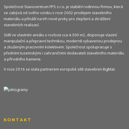
Společnost Stavocentrum FPS s.r.o. je stabilní rodinnou firmou, která
se zabývá od svého vzniku v roce 2002 prodejem stavebního
materiálu a přináší na trh nové prvky pro zlepšení a zkrášlení
stavebních realizací.
Sídlí ve vlastním areálu o rozloze cca 4.300 m2, disponuje vlastní
manipulační a přepravní technikou, moderně vybavenou prodejnou
a zkušeným pracovním kolektivem. Společnost spolupracuje s
předními tuzemskými i zahraničními dodavateli stavebního materiálu
a přírodního kamene.
V roce 2016 se stala partnerem evropské sítě stavebnin
BigMat
.
KONTAKT