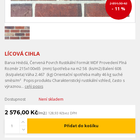
2 891,90 Kč
- 11 %
LÍCOVÁ CIHLA
Barva Hnědá, Červená Povrch Rustikální Formát WDF Provedení Plná
Rozměr 215x100x65 (mm) Spotřeba na m2 58 (ks/m2) Balení 608
(ks/paleta) Váha 2.467 (kg) Orientační spotřeba malty 46 kg suché
směsi/m² Popis produktu Charakteristický rustikální vzhled, často s
výraznou...
celý popis
Dostupnost
Není skladem
2 576,00 Kč
/
m2
2 128,93 Kč
bez DPH
Přidat do košíku