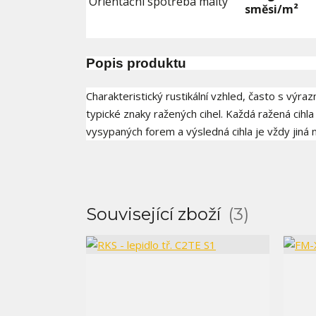
Orientační spotřeba malty
směsi/m²
Popis produktu
Charakteristický rustikální vzhled, často s vý
typické znaky ražených cihel. Každá ražená cihla 
vysypaných forem a výsledná cihla je vždy jiná 
Související zboží
3