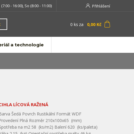
 (7:00 - 16:00), So (8:00 - 11:00)
Přihlášení
0
ks
za
0,00 Kč
t
riál a technologie
CIHLA LÍCOVÁ RAŽENÁ
Barva Šedá Povrch Rustikální Formát WDF
Provedení Plná Rozměr 210x100x65 (mm)
Spotřeba na m2 58 (ks/m2) Balení 620 (ks/paleta)
Váha 2.15 (kg) Orientační spotřeba malty 46 kg