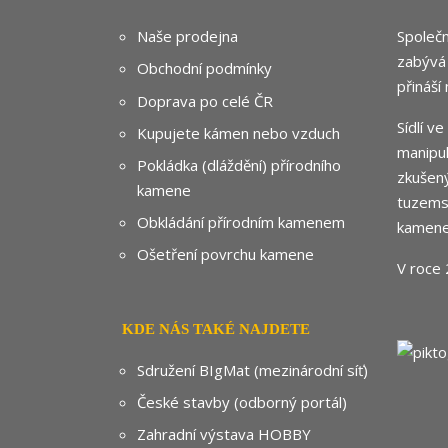
Naše prodejna
Společn
zabývá
Obchodní podmínky
přináší
Doprava po celé ČR
Sídlí v
Kupujete kámen nebo vzduch
manipul
Pokládka (dláždění) přírodního
zkušený
kamene
tuzemsk
Obkládání přírodním kamenem
kamene
Ošetření povrchu kamene
V roce 
KDE NÁS TAKÉ NAJDETE
Sdružení BIgMat (mezinárodní síť)
České stavby (odborný portál)
Zahradní výstava HOBBY