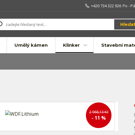
+420 734 322 926
Po - Pá
Hleda
Umělý kámen
Klinker
Stavební mate
2 968,13 Kč
- 11 %