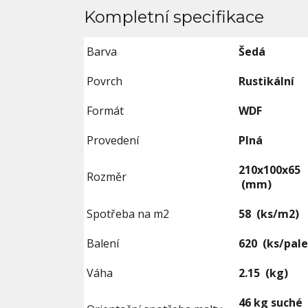
Kompletní specifikace
Barva
Šedá
Povrch
Rustikální
Formát
WDF
Provedení
Plná
210x100x65
Rozměr
(mm)
Spotřeba na m2
58
(ks/m2)
Balení
620
(ks/pale
Váha
2.15
(kg)
46 kg suché