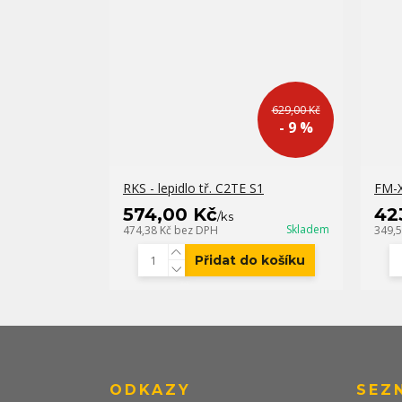
629,00 Kč
- 9 %
RKS - lepidlo tř. C2TE S1
FM-X
574,00 Kč
42
/
ks
Skladem
474,38 Kč
bez DPH
349,
Přidat do košíku
ODKAZY
SEZ