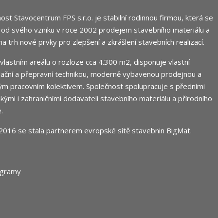
ost Stavocentrum FPS s.r.o. je stabilní rodinnou firmou, která se
 od svého vzniku v roce 2002 prodejem stavebního materiálu a
 na trh nové prvky pro zlepšení a zkrášlení stavebních realizací.
e vlastním areálu o rozloze cca 4.300 m2, disponuje vlastní
ační a přepravní technikou, moderně vybavenou prodejnou a
m pracovním kolektivem. Společnost spolupracuje s předními
ými i zahraničními dodavateli stavebního materiálu a přírodního
.
2016 se stala partnerem evropské sítě stavebnin
BigMat
.