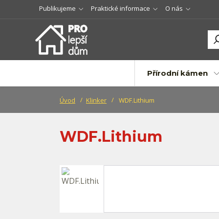
Publikujeme
Praktické informace
O nás
Přírodní kámen
Úvod
Klinker
WDF.Lithium
WDF.Lithium