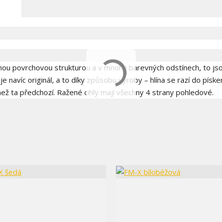
raznou povrchovou strukturou a v mnoha barevných odstínech, to js
je navíc originál, a to díky způsobu výroby – hlína se razí do písk
než ta předchozí. Ražené cihly mají všechny 4 strany pohledové.