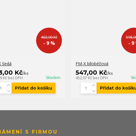
463,00 Kč
598,0
- 9 %
- 9
 šedá
FM-X bílobéžová
3,00 Kč
547,00 Kč
/
ks
/
ks
Skladem
Sk
59 Kč
bez DPH
452,07 Kč
bez DPH
Přidat do košíku
Přidat do košík
NÁMENÍ S FIRMOU