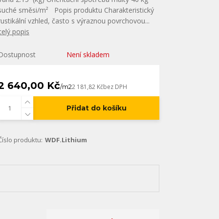
suché směsi/m² Popis produktu Charakteristický
rustikální vzhled, často s výraznou povrchovou...
celý popis
Dostupnost
Není skladem
2 640,00 Kč
/
m2
2 181,82 Kč
bez DPH
Přidat do košíku
Číslo produktu:
WDF.Lithium