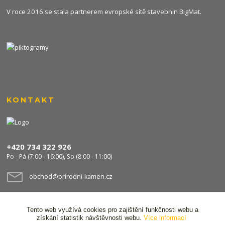
V roce 2016 se stala partnerem evropské sítě stavebnin
BigMat
.
KONTAKT
+420 734 322 926
Po - Pá (7:00 - 16:00), So (8:00 - 11:00)
obchod@prirodni-kamen.cz
Tento web využívá cookies pro zajištění funkčnosti webu a
získání statistik návštěvnosti webu.
Více informací