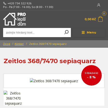
+420 734 322 926
Po - Pá (7:00 - 16:00), So (8:00 - 11:00)
0
0,00 Kč
Menu
Úvod
Klinker
Zeitlos 368/7470 sepiaquarz
Zeitlos 368/7470 sepiaquarz
1 904,54 Kč
- 8 %