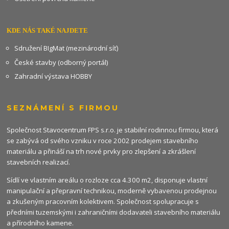
KDE NÁS TAKÉ NAJDETE
Sdružení BIgMat (mezinárodní síť)
České stavby (odborný portál)
Zahradní výstava HOBBY
SEZNÁMENÍ S FIRMOU
Společnost Stavocentrum FPS s.r.o. je stabilní rodinnou firmou, která
se zabývá od svého vzniku v roce 2002 prodejem stavebního
materiálu a přináší na trh nové prvky pro zlepšení a zkrášlení
stavebních realizací.
Sídlí ve vlastním areálu o rozloze cca 4.300 m2, disponuje vlastní
manipulační a přepravní technikou, moderně vybavenou prodejnou
a zkušeným pracovním kolektivem. Společnost spolupracuje s
předními tuzemskými i zahraničními dodavateli stavebního materiálu
a přírodního kamene.