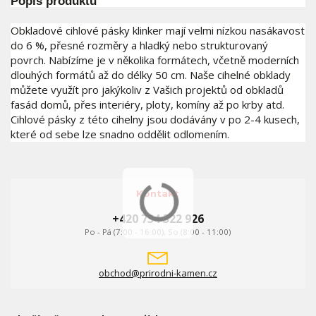
Popis produktu
Obkladové cihlové pásky klinker mají velmi nízkou nasákavost
do 6 %, přesné rozměry a hladký nebo strukturovaný
povrch. Nabízíme je v několika formátech, včetně moderních
dlouhých formátů až do délky 50 cm. Naše cihelné obklady
můžete využít pro jakýkoliv z Vašich projektů od obkladů
fasád domů, přes interiéry, ploty, komíny až po krby atd.
Cihlové pásky z této cihelny jsou dodávány v po 2-4 kusech,
které od sebe lze snadno oddělit odlomením.
Kontakt
+420 734 322 926
Po - Pá (7:00 - 16:00), So (8:00 - 11:00)
obchod@prirodni-kamen.cz