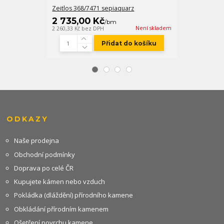
Zeitlos 368/7471 sepiaquarz
RKS - lepidlo t
2 735,00 Kč
574,00 K
/
bm
Není skladem
2 260,33 Kč
bez DPH
474,38 Kč
bez D
Přidat do košíku
ODKAZY
Naše prodejna
Obchodní podmínky
Doprava po celé ČR
Kupujete kámen nebo vzduch
Pokládka (dláždění) přírodního kamene
Obkládání přírodním kamenem
Ošetření povrchu kamene