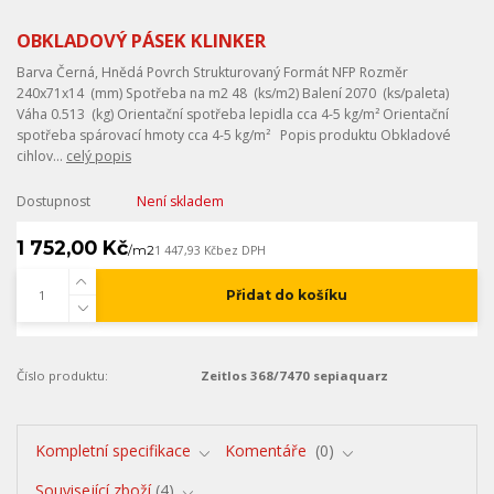
OBKLADOVÝ PÁSEK KLINKER
Barva Černá, Hnědá Povrch Strukturovaný Formát NFP Rozměr
240x71x14 (mm) Spotřeba na m2 48 (ks/m2) Balení 2070 (ks/paleta)
Váha 0.513 (kg) Orientační spotřeba lepidla cca 4-5 kg/m² Orientační
spotřeba spárovací hmoty cca 4-5 kg/m² Popis produktu Obkladové
cihlov...
celý popis
Dostupnost
Není skladem
1 752,00 Kč
/
m2
1 447,93 Kč
bez DPH
Přidat do košíku
Číslo produktu:
Zeitlos 368/7470 sepiaquarz
Kompletní specifikace
Komentáře
0
Související zboží
4