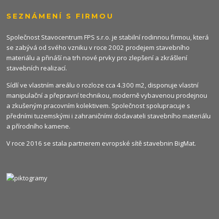
SEZNÁMENÍ S FIRMOU
Společnost Stavocentrum FPS s.r.o. je stabilní rodinnou firmou, která
se zabývá od svého vzniku v roce 2002 prodejem stavebního
materiálu a přináší na trh nové prvky pro zlepšení a zkrášlení
stavebních realizací.
Sídlí ve vlastním areálu o rozloze cca 4.300 m2, disponuje vlastní
manipulační a přepravní technikou, moderně vybavenou prodejnou
a zkušeným pracovním kolektivem. Společnost spolupracuje s
předními tuzemskými i zahraničními dodavateli stavebního materiálu
a přírodního kamene.
V roce 2016 se stala partnerem evropské sítě stavebnin
BigMat
.