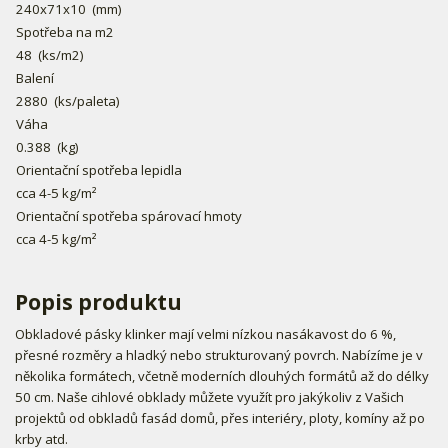
240x71x10
(mm)
Spotřeba na m2
48
(ks/m2)
Balení
2880
(ks/paleta)
Váha
0.388
(kg)
Orientační spotřeba lepidla
cca 4-5 kg/m²
Orientační spotřeba spárovací hmoty
cca 4-5 kg/m²
Popis produktu
Obkladové pásky klinker mají velmi nízkou nasákavost do 6 %,
přesné rozměry a hladký nebo strukturovaný povrch. Nabízíme je v
několika formátech, včetně moderních dlouhých formátů až do délky
50 cm. Naše cihlové obklady můžete využít pro jakýkoliv z Vašich
projektů od obkladů fasád domů, přes interiéry, ploty, komíny až po
krby atd.