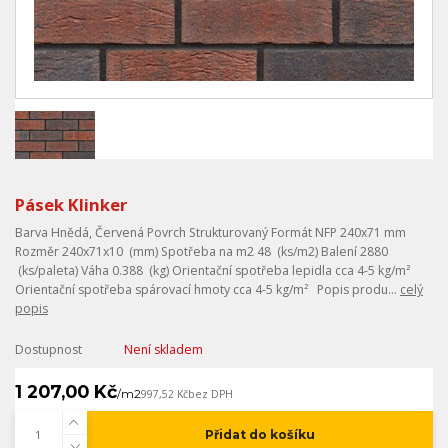
Pásek Klinker
Barva Hnědá, Červená Povrch Strukturovaný Formát NFP 240x71 mm
Rozměr 240x71x10 (mm) Spotřeba na m2 48 (ks/m2) Balení 2880
(ks/paleta) Váha 0.388 (kg) Orientační spotřeba lepidla cca 4-5 kg/m²
Orientační spotřeba spárovací hmoty cca 4-5 kg/m² Popis produ...
celý
popis
Dostupnost
Není skladem
1 207,00 Kč
/
m2
997,52 Kč
bez DPH
Přidat do košíku