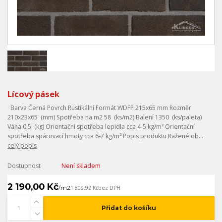
Lícový pásek
Barva Černá Povrch Rustikální Formát WDFP 215x65 mm Rozměr
210x23x65 (mm) Spotřeba na m2 58 (ks/m2) Balení 1350 (ks/paleta)
Váha 0.5 (kg) Orientační spotřeba lepidla cca 4-5 kg/m² Orientační
spotřeba spárovací hmoty cca 6-7 kg/m² Popis produktu Ražené ob...
celý popis
Dostupnost
Není skladem
2 190,00 Kč
/
m2
1 809,92 Kč
bez DPH
Přidat do košíku