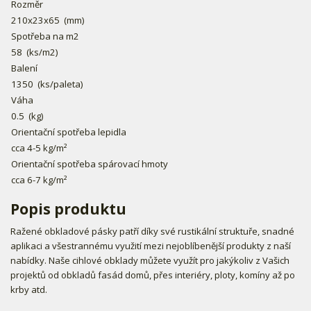
Rozměr
210x23x65
(mm)
Spotřeba na m2
58
(ks/m2)
Balení
1350
(ks/paleta)
Váha
0.5
(kg)
Orientační spotřeba lepidla
cca 4-5 kg/m²
Orientační spotřeba spárovací hmoty
cca 6-7 kg/m²
Popis produktu
Ražené obkladové pásky patří díky své rustikální struktuře, snadné
aplikaci a všestrannému využití mezi nejoblíbenější produkty z naší
nabídky. Naše cihlové obklady můžete využít pro jakýkoliv z Vašich
projektů od obkladů fasád domů, přes interiéry, ploty, komíny až po
krby atd.