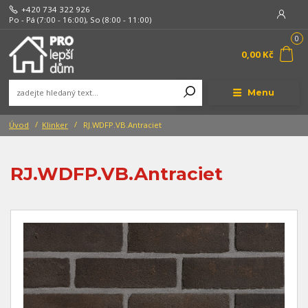
+420 734 322 926
Po - Pá (7:00 - 16:00), So (8:00 - 11:00)
0
0,00 Kč
Menu
Úvod
Klinker
RJ.WDFP.VB.Antraciet
RJ.WDFP.VB.Antraciet