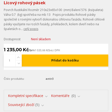
Lícový rohový pásek
Povrch Rustikální Rozměr 210x23x65x100 (mm) Balení 576 (ks/paleta)
Váha 0.7 (kg) spotřeba na mb 13 Popis produktu Rohové pásky
společně s rovnými vytvoří dokonalou cihlovou fasádu. Rohové cihlové
pásky využijete na rozích fasády, překladech, kolem dveří nebo na
špaletách o...
celý popis
Dostupnost
Není skladem
1 235,00 Kč
/
bm
1 020,66 Kč
bez DPH
Přidat do košíku
Číslo produktu:
antr3
Kompletní specifikace
Komentáře
0
Související zboží
5