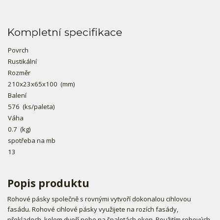
Kompletní specifikace
Povrch
Rustikální
Rozměr
210x23x65x100
(mm)
Balení
576
(ks/paleta)
Váha
0.7
(kg)
spotřeba na mb
13
Popis produktu
Rohové pásky společně s rovnými vytvoří dokonalou cihlovou
fasádu. Rohové cihlové pásky využijete na rozích fasády,
překladech, kolem dveří nebo na špaletách oken. Použitím rohových