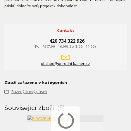
pásků doladíte svůj projekt k dokonalosti.
Kontakt
+420 734 322 926
Po - Pá (7:00 - 16:00), So (8:00 - 11:00)
obchod@prirodni-kamen.cz
Zboží zařazeno v kategoriích
Ražený lícový pásek
Související zboží
5