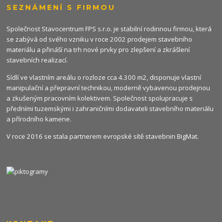
SEZNÁMENÍ S FIRMOU
Společnost Stavocentrum FPS s.r.o. je stabilní rodinnou firmou, která
se zabývá od svého vzniku v roce 2002 prodejem stavebního
materiálu a přináší na trh nové prvky pro zlepšení a zkrášlení
stavebních realizací.
Sídlí ve vlastním areálu o rozloze cca 4.300 m2, disponuje vlastní
manipulační a přepravní technikou, moderně vybavenou prodejnou
a zkušeným pracovním kolektivem. Společnost spolupracuje s
předními tuzemskými i zahraničními dodavateli stavebního materiálu
a přírodního kamene.
V roce 2016 se stala partnerem evropské sítě stavebnin
BigMat
.