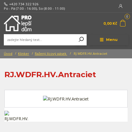
+420 734 322 926
Po - Pá (7:00 - 16:00), So (8:00 - 11:00)
0
0,00 Kč
Menu
Úvod
Klinker
Ražený lícový pásek
RJ.WDFR.HV.Antraciet
RJ.WDFR.HV.Antraciet